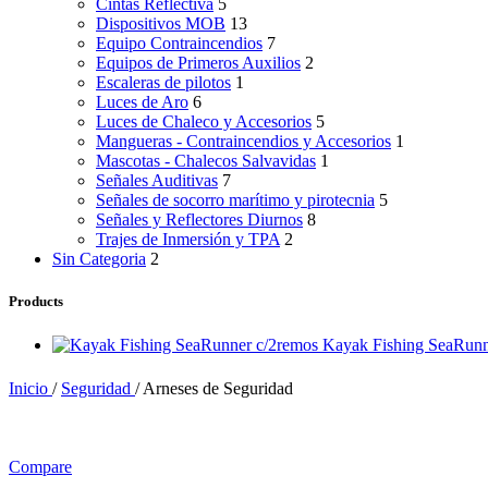
Cintas Reflectiva
5
Dispositivos MOB
13
Equipo Contraincendios
7
Equipos de Primeros Auxilios
2
Escaleras de pilotos
1
Luces de Aro
6
Luces de Chaleco y Accesorios
5
Mangueras - Contraincendios y Accesorios
1
Mascotas - Chalecos Salvavidas
1
Señales Auditivas
7
Señales de socorro marítimo y pirotecnia
5
Señales y Reflectores Diurnos
8
Trajes de Inmersión y TPA
2
Sin Categoria
2
Products
Kayak Fishing SeaRunn
Inicio
/
Seguridad
/
Arneses de Seguridad
Compare