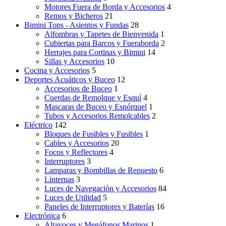
Motores Fuera de Borda y Accesorios
4
Remos y Bicheros
21
Bimini Tops - Asientos y Fundas
28
Alfombras y Tapetes de Bienvenida
1
Cubiertas para Barcos y Fueraborda
2
Herrajes para Cortinas y Bimini
14
Sillas y Accesorios
10
Cocina y Accesorios
5
Deportes Acuáticos y Buceo
12
Accesorios de Buceo
1
Cuerdas de Remolque y Esquí
4
Mascaras de Buceo y Esnórquel
1
Tubos y Accesorios Remolcables
2
Eléctrico
142
Bloques de Fusibles y Fusibles
1
Cables y Accesorios
20
Focos y Reflectores
4
Interruptores
3
Lamparas y Bombillas de Repuesto
6
Linternas
3
Luces de Navegación y Accesorios
84
Luces de Utilidad
5
Paneles de Interruptores y Baterías
16
Electrónica
6
Altavoces y Megáfonos Marinos
1