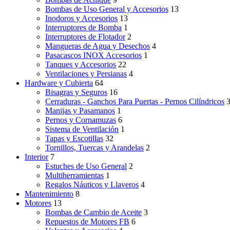
Bombas de Uso General y Accesorios
13
Inodoros y Accesorios
13
Interruptores de Bomba
1
Interruptores de Flotador
2
Mangueras de Agua y Desechos
4
Pasacascos INOX Accesorios
1
Tanques y Accesorios
22
Ventilaciones y Persianas
4
Hardware y Cubierta
64
Bisagras y Seguros
16
Cerraduras - Ganchos Para Puertas - Pernos Cilíndricos
Manijas y Pasamanos
1
Pernos y Cornamuzas
6
Sistema de Ventilación
1
Tapas y Escotillas
32
Tornillos, Tuercas y Arandelas
2
Interior
7
Estuches de Uso General
2
Multiherramientas
1
Regalos Náuticos y Llaveros
4
Mantenimiento
8
Motores
13
Bombas de Cambio de Aceite
3
Repuestos de Motores FB
6