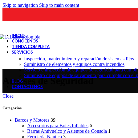
Skip to navigation
Skip to main content
INICIO
CONOCENOS
TIENDA COMPLETA
SERVICIOS
Inspección, mantenimiento y reparación de sistemas fijos
Suministro de elementos y equipos contra incendios
Servicio e inspección de equipos de seguridad para cumpli
Suministro de equipos de salvamento para cumplir con el 
Arneses de Seguridad
BLOG
CONTACTENOS
Close
Categorías
Barcos y Motores
39
Accesorios para Botes Inflables
6
Barras Antivuelco y Asientos de Consola
1
Ferretería Nautica
3