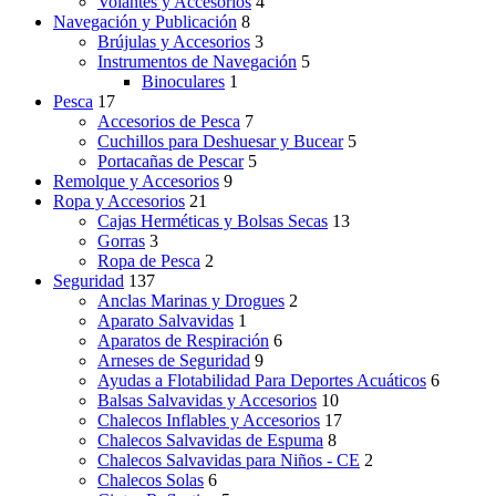
Volantes y Accesorios
4
Navegación y Publicación
8
Brújulas y Accesorios
3
Instrumentos de Navegación
5
Binoculares
1
Pesca
17
Accesorios de Pesca
7
Cuchillos para Deshuesar y Bucear
5
Portacañas de Pescar
5
Remolque y Accesorios
9
Ropa y Accesorios
21
Cajas Herméticas y Bolsas Secas
13
Gorras
3
Ropa de Pesca
2
Seguridad
137
Anclas Marinas y Drogues
2
Aparato Salvavidas
1
Aparatos de Respiración
6
Arneses de Seguridad
9
Ayudas a Flotabilidad Para Deportes Acuáticos
6
Balsas Salvavidas y Accesorios
10
Chalecos Inflables y Accesorios
17
Chalecos Salvavidas de Espuma
8
Chalecos Salvavidas para Niños - CE
2
Chalecos Solas
6