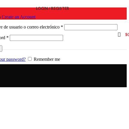
LOGIN / REGISTER
n
Create an Account
Obligatorio
 de usuario o correo electrónico
*
$
Obligatorio
ord
*
our password?
Remember me