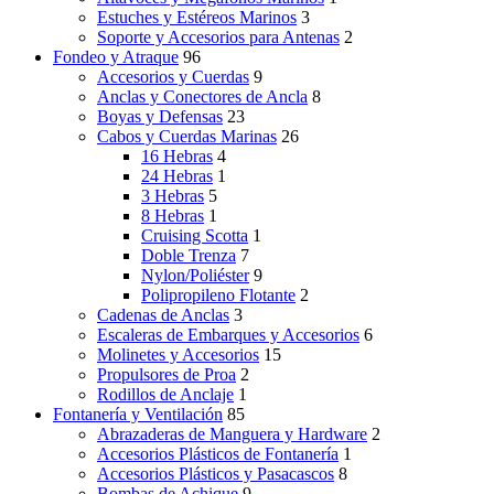
Estuches y Estéreos Marinos
3
Soporte y Accesorios para Antenas
2
Fondeo y Atraque
96
Accesorios y Cuerdas
9
Anclas y Conectores de Ancla
8
Boyas y Defensas
23
Cabos y Cuerdas Marinas
26
16 Hebras
4
24 Hebras
1
3 Hebras
5
8 Hebras
1
Cruising Scotta
1
Doble Trenza
7
Nylon/Poliéster
9
Polipropileno Flotante
2
Cadenas de Anclas
3
Escaleras de Embarques y Accesorios
6
Molinetes y Accesorios
15
Propulsores de Proa
2
Rodillos de Anclaje
1
Fontanería y Ventilación
85
Abrazaderas de Manguera y Hardware
2
Accesorios Plásticos de Fontanería
1
Accesorios Plásticos y Pasacascos
8
Bombas de Achique
9