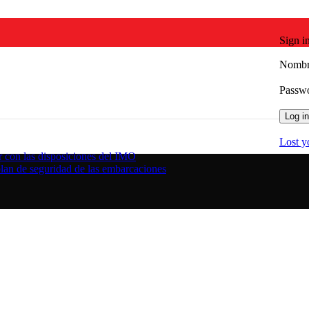
Sign i
Nombre
Passw
Log in
Lost y
r con las disposiciones del IMO
plan de seguridad de las embarcaciones