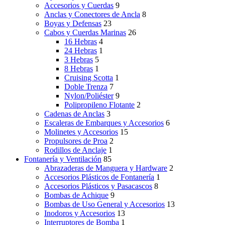
Accesorios y Cuerdas
9
Anclas y Conectores de Ancla
8
Boyas y Defensas
23
Cabos y Cuerdas Marinas
26
16 Hebras
4
24 Hebras
1
3 Hebras
5
8 Hebras
1
Cruising Scotta
1
Doble Trenza
7
Nylon/Poliéster
9
Polipropileno Flotante
2
Cadenas de Anclas
3
Escaleras de Embarques y Accesorios
6
Molinetes y Accesorios
15
Propulsores de Proa
2
Rodillos de Anclaje
1
Fontanería y Ventilación
85
Abrazaderas de Manguera y Hardware
2
Accesorios Plásticos de Fontanería
1
Accesorios Plásticos y Pasacascos
8
Bombas de Achique
9
Bombas de Uso General y Accesorios
13
Inodoros y Accesorios
13
Interruptores de Bomba
1