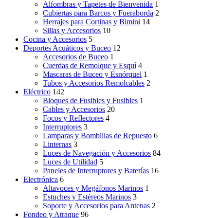
Alfombras y Tapetes de Bienvenida
1
Cubiertas para Barcos y Fueraborda
2
Herrajes para Cortinas y Bimini
14
Sillas y Accesorios
10
Cocina y Accesorios
5
Deportes Acuáticos y Buceo
12
Accesorios de Buceo
1
Cuerdas de Remolque y Esquí
4
Mascaras de Buceo y Esnórquel
1
Tubos y Accesorios Remolcables
2
Eléctrico
142
Bloques de Fusibles y Fusibles
1
Cables y Accesorios
20
Focos y Reflectores
4
Interruptores
3
Lamparas y Bombillas de Repuesto
6
Linternas
3
Luces de Navegación y Accesorios
84
Luces de Utilidad
5
Paneles de Interruptores y Baterías
16
Electrónica
6
Altavoces y Megáfonos Marinos
1
Estuches y Estéreos Marinos
3
Soporte y Accesorios para Antenas
2
Fondeo y Atraque
96