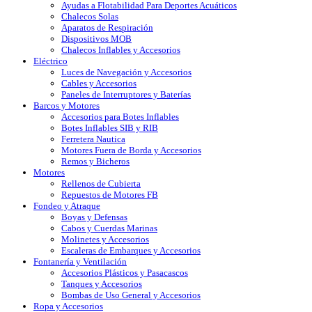
Ayudas a Flotabilidad Para Deportes Acuáticos
Chalecos Solas
Aparatos de Respiración
Dispositivos MOB
Chalecos Inflables y Accesorios
Eléctrico
Luces de Navegación y Accesorios
Cables y Accesorios
Paneles de Interruptores y Baterías
Barcos y Motores
Accesorios para Botes Inflables
Botes Inflables SIB y RIB
Ferretera Nautica
Motores Fuera de Borda y Accesorios
Remos y Bicheros
Motores
Rellenos de Cubierta
Repuestos de Motores FB
Fondeo y Atraque
Boyas y Defensas
Cabos y Cuerdas Marinas
Molinetes y Accesorios
Escaleras de Embarques y Accesorios
Fontanería y Ventilación
Accesorios Plásticos y Pasacascos
Tanques y Accesorios
Bombas de Uso General y Accesorios
Ropa y Accesorios