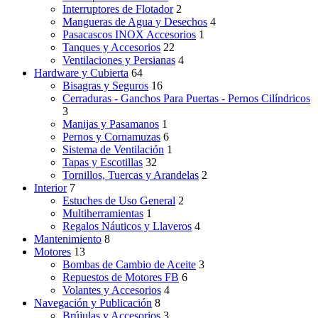
Interruptores de Flotador
2
Mangueras de Agua y Desechos
4
Pasacascos INOX Accesorios
1
Tanques y Accesorios
22
Ventilaciones y Persianas
4
Hardware y Cubierta
64
Bisagras y Seguros
16
Cerraduras - Ganchos Para Puertas - Pernos Cilíndricos
3
Manijas y Pasamanos
1
Pernos y Cornamuzas
6
Sistema de Ventilación
1
Tapas y Escotillas
32
Tornillos, Tuercas y Arandelas
2
Interior
7
Estuches de Uso General
2
Multiherramientas
1
Regalos Náuticos y Llaveros
4
Mantenimiento
8
Motores
13
Bombas de Cambio de Aceite
3
Repuestos de Motores FB
6
Volantes y Accesorios
4
Navegación y Publicación
8
Brújulas y Accesorios
3