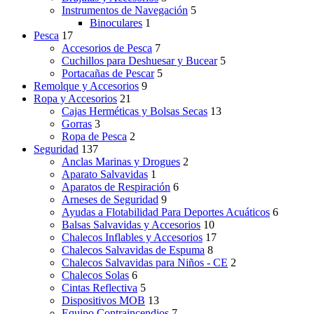
Instrumentos de Navegación
5
Binoculares
1
Pesca
17
Accesorios de Pesca
7
Cuchillos para Deshuesar y Bucear
5
Portacañas de Pescar
5
Remolque y Accesorios
9
Ropa y Accesorios
21
Cajas Herméticas y Bolsas Secas
13
Gorras
3
Ropa de Pesca
2
Seguridad
137
Anclas Marinas y Drogues
2
Aparato Salvavidas
1
Aparatos de Respiración
6
Arneses de Seguridad
9
Ayudas a Flotabilidad Para Deportes Acuáticos
6
Balsas Salvavidas y Accesorios
10
Chalecos Inflables y Accesorios
17
Chalecos Salvavidas de Espuma
8
Chalecos Salvavidas para Niños - CE
2
Chalecos Solas
6
Cintas Reflectiva
5
Dispositivos MOB
13
Equipo Contraincendios
7