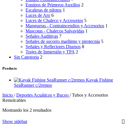
Equipos de Primeros Auxilios
2
Escaleras de pilotos
1
Luces de Aro
6
Luces de Chaleco y Accesorios
5
Mangueras - Contraincendios y Accesorios
1
Mascotas - Chalecos Salvavidas
1
Señales Auditivas
7
Señales de socorro marítimo y pirotecnia
5
Señales y Reflectores Diurnos
8
Trajes de Inmersión y TPA
2
Sin Categoria
2
Products
Kayak Fishing
SeaRunner c/2remos
Inicio
/
Deportes Acuáticos y Buceo
/
Tubos y Accesorios
Remolcables
Mostrando los 2 resultados
Show sidebar