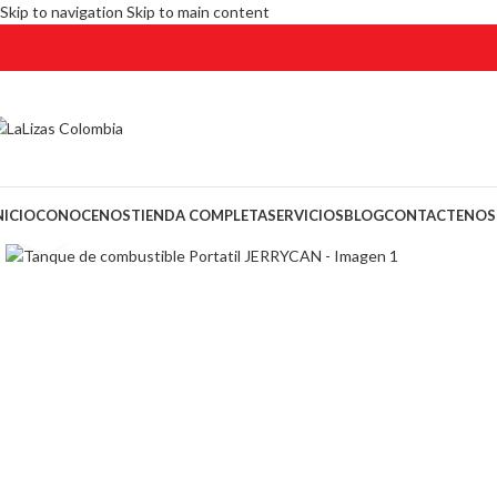
Skip to navigation
Skip to main content
NICIO
CONOCENOS
TIENDA COMPLETA
SERVICIOS
BLOG
CONTACTENOS
Click to enlarge