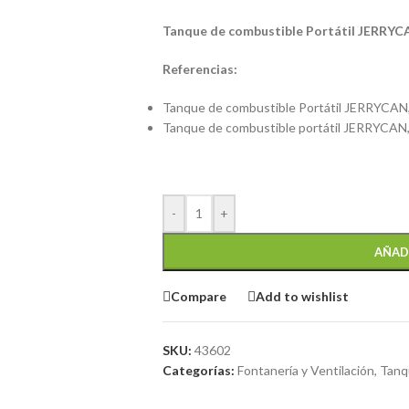
Tanque de combustible Portátil JERRY
Referencias:
Tanque de combustible Portátil JERRYCAN,
Tanque de combustible portátil JERRYCAN
-
+
AÑAD
Compare
Add to wishlist
SKU:
43602
Categorías:
Fontanería y Ventilación
,
Tanq