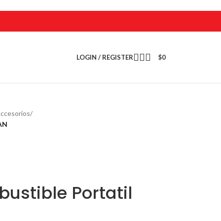
LOGIN / REGISTER
$
0
ccesorios
/
CAN
stible Portatil