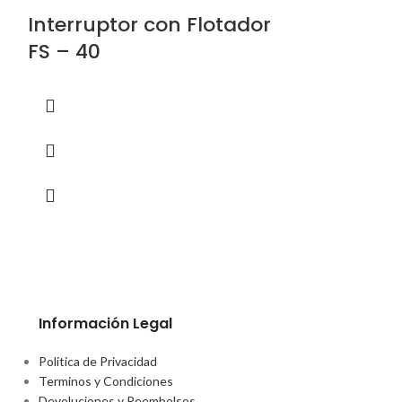
Interruptor con Flotador
Panel de 
FS – 40
Bomba de
OFF, con L
12/24V
Información Legal
Politica de Privacidad
Terminos y Condiciones
Devoluciones y Reembolsos