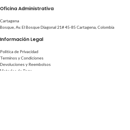
Oficina Administrativa
Cartagena
Bosque, Av. El Bosque Diagonal 21# 45-85 Cartagena, Colombia
Información Legal
Politica de Privacidad
Terminos y Condiciones
Devoluciones y Reembolsos
Metodos de Pago
Gastos de Envio y Seguimiento
FAQs
LALIZAS COLOMBIA
© 2024 LaLizas Colombia
Facebook
Instagram
linkedin