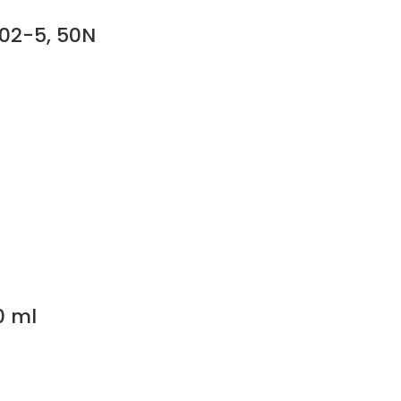
402-5, 50N
0 ml