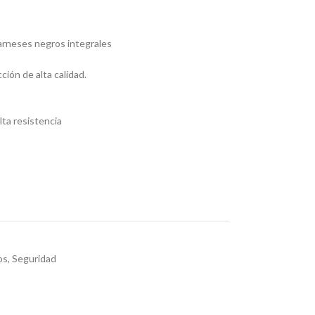
arneses negros integrales
ión de alta calidad.
lta resistencia
os
,
Seguridad