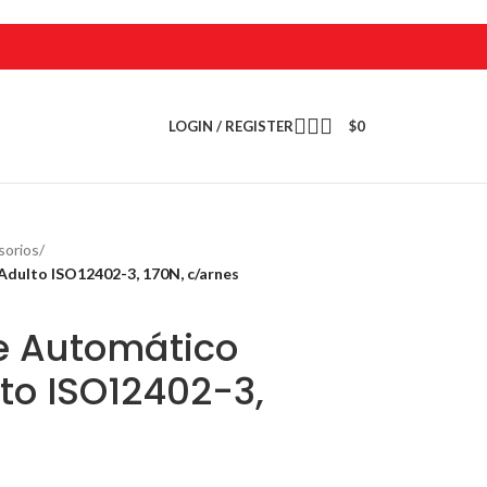
LOGIN / REGISTER
$
0
sorios
/
Adulto ISO12402-3, 170N, c/arnes
le Automático
to ISO12402-3,