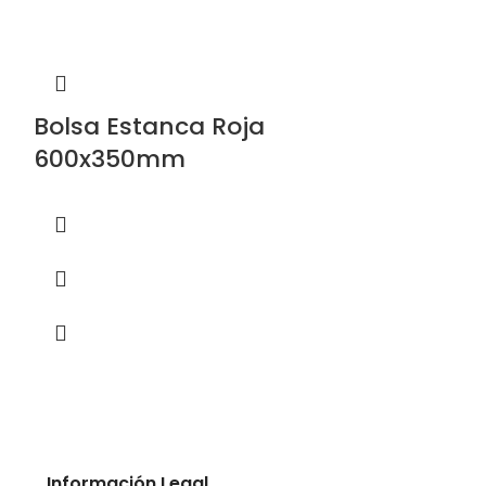
Bolsa Estanca Roja
Bolsa Est
600x350mm
700x350
Información Legal