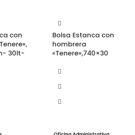
nca con
Bolsa Estanca con
Tenere»,
hombrera
- 30lt-
«Tenere»,740×30
s
Oficina Administrativa