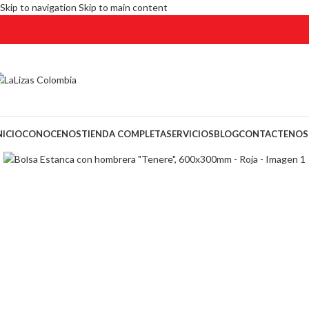
Skip to navigation
Skip to main content
NICIO
CONOCENOS
TIENDA COMPLETA
SERVICIOS
BLOG
CONTACTENOS
Click to enlarge