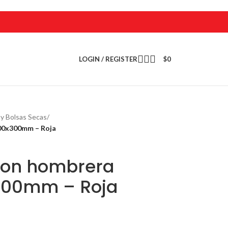
LOGIN / REGISTER
$
0
 y Bolsas Secas
/
600x300mm – Roja
con hombrera
x300mm – Roja